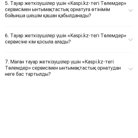
5. Тауар жеткізушілер үшін «Kaspi.kz-тегі Төлемдер»
сервисімен ынтымақтастық орнатуға өтінімім
бойынша шешім қашан қабылданады?
6. Тауар жеткізушілер үшін «Kaspi.kz-тегі Төлемдер»
сервисіне кім қосыла алады?
7. Маған тауар жеткізушілер үшін «Kaspi.kz-тегі
Төлемдер» сервисімен ынтымақтастық орнатудан
неге бас тартылды?