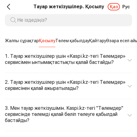
Тауар жеткізушілер. Қосылу
Қаз
Рус
Жалпы сұрақтар
Қосылу
Төлем қабылдау
Қайтару
Өзара есеп ай
1. Тауар жеткізушілер үшін «Kaspi.kz-тегі Төлемдер»
сервисімен ынтымақтастықты қалай бастайды?
2. Тауар жеткізушілер үшін «Kaspi.kz-тегі Төлемдер»
сервисінен қалай ажыратылады?
3. Мен тауар жеткізушімін. Kaspi.kz-тегі "Төлемдер"
сервисінде төлемді қалай бөліп төлеуге қабылдай
бастайды?