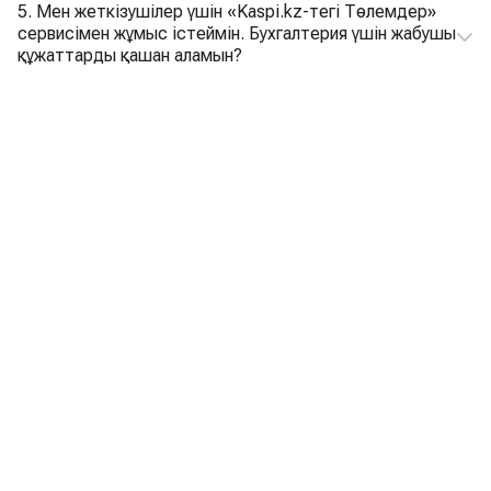
5. Мен жеткізушілер үшін «Kaspi.kz-тегі Төлемдер»
сервисімен жұмыс істеймін. Бухгалтерия үшін жабушы
құжаттарды қашан аламын?