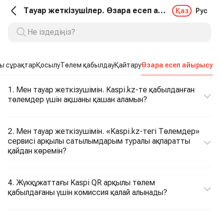
Тауар жеткізушілер. Өзара есеп айырысу
Қаз
Рус
ы сұрақтар
Қосылу
Төлем қабылдау
Қайтару
Өзара есеп айырысу
1. Мен тауар жеткізушімін. Kaspi.kz-те қабылданған
төлемдер үшін ақшаны қашан аламын?
2. Мен тауар жеткізушімін. «Kaspi.kz-тегі Төлемдер»
сервисі арқылы сатылымдарым туралы ақпаратты
қайдан көремін?
4. Жүкқұжаттағы Kaspi QR арқылы төлем
қабылдағаны үшін комиссия қалай алынады?