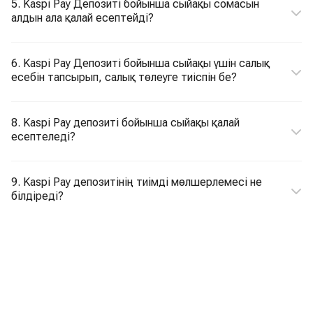
5. Kaspi Pay Депозиті бойынша сыйақы сомасын
алдын ала қалай есептейді?
6. Kaspi Pay Депозиті бойынша сыйақы үшін салық
есебін тапсырып, салық төлеуге тиіспін бе?
8. Kaspi Pay депозиті бойынша сыйақы қалай
есептеледі?
9. Kaspi Pay депозитінің тиімді мөлшерлемесі не
білдіреді?