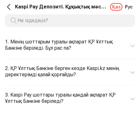
Kaspi Pay Депозиті. Құқықтық мәселелер
Қаз
Рус
1. Менің шоттарым туралы ақпарат ҚР Ұлттық
Банкіне беріледі. Бұл рас па?
2. ҚР Ұлттық Банкіне берген кезде Kaspi.kz менің
деректерімді қалай қорғайды?
3. Kaspi Pay шоттары туралы қандай ақпарат ҚР
Ұлттық Банкіне беріледі?