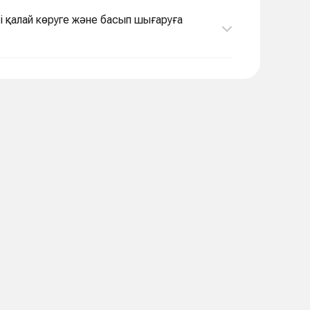
і қалай көруге және басып шығаруға