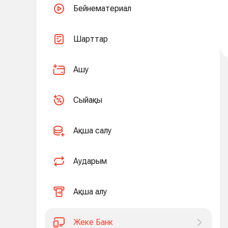
Бейнематериал
Шарттар
Ашу
Сыйақы
Ақша салу
Аударым
Ақша алу
Жеке Банк