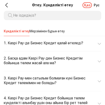
Өтеу. Күнделікті өтеу
Қаз
Рус
Күнделікті өтеу
Мерзімінен бұрын өтеу
1. Kaspi Pay-де Бизнес Кредит қалай өтеледі?
2. Басқа адам Kaspi Pay-ден Бизнес Кредитім
бойынша төлем жасай ала ма?
3. Kaspi Pay-мен сатылым болмаған күні Бизнес
Кредит төлемімен не болады?
4. Kaspi Pay-де Бизнес Кредит бойынша төлем
күнделікті алынбау үшін оны айына бір рет төлей