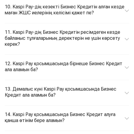
10. Kaspi Pay-дің кезекті Бизнес Кредитін алған кезде
маған ЖШС иелерінің келісімі қажет пе?
11. Kaspi Pay-дің Бизнес Кредитін ресімдеген кезде
байланыс тұлғаларының деректерін не үшін көрсету
керек?
12. Kaspi Pay қосымшасында бірнеше Бизнес Кредит
ала аламын ба?
13. Демалыс күні Kaspi Pay қосымшасында Бизнес
Кредит ала аламын ба?
14. Kaspi Pay қосымшасында Бизнес Кредит алуға
қанша өтінім бере аламын?