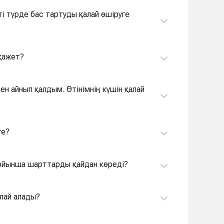
 қажет?
ен айнып қалдым. Өтінімнің күшін қалай
ге?
бойынша шарттарды қайдан көреді?
лай алады?