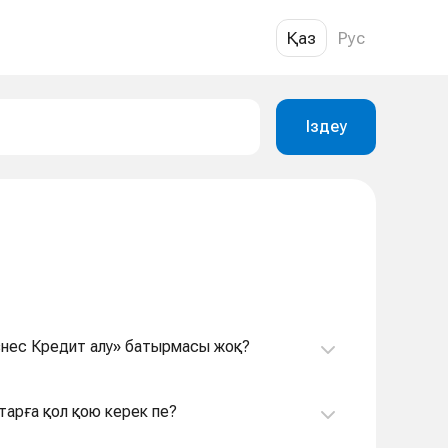
Қаз
Рус
Іздеу
знес Кредит алу» батырмасы жоқ?
тарға қол қою керек пе?