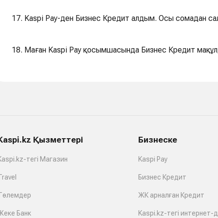
17. Kaspi Pay-ден Бизнес Кредит алдым. Осы сомадан са
18. Маған Kaspi Pay қосымшасында Бизнес Кредит мақұлд
Kaspi.kz Қызметтері
Бизнеске
Kaspi.kz-тегі Магазин
Kaspi Pay
Travel
Бизнес Кредит
Төлемдер
ЖК арналған Кредит
Жеке Банк
Kaspi.kz-тегі интернет-