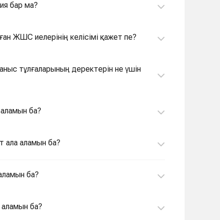
ия бар ма?
аған ЖШС иелерінің келісімі қажет пе?
ланыс тұлғаларының деректерін не үшін
 аламын ба?
т ала аламын ба?
 аламын ба?
 аламын ба?