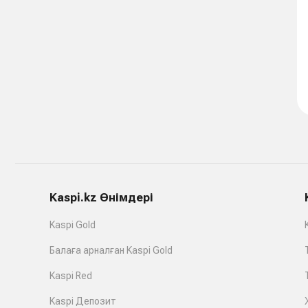
Kaspi.kz Өнімдері
Kaspi Gold
Балаға арналған Kaspi Gold
Kaspi Red
Kaspi Депозит