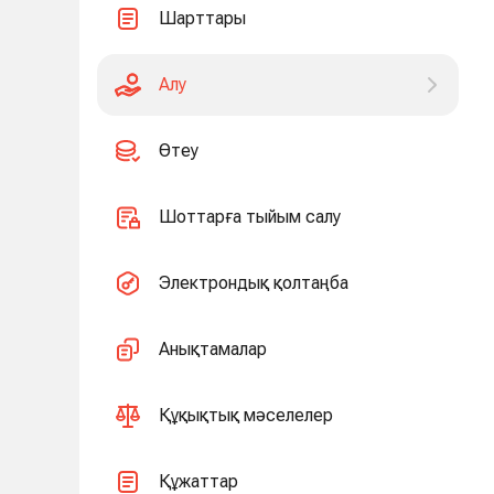
Шарттары
Алу
Өтеу
Шоттарға тыйым салу
Электрондық қолтаңба
Анықтамалар
Құқықтық мәселелер
Құжаттар