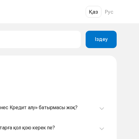
Қаз
Рус
Іздеу
знес Кредит алу» батырмасы жоқ?
тарға қол қою керек пе?