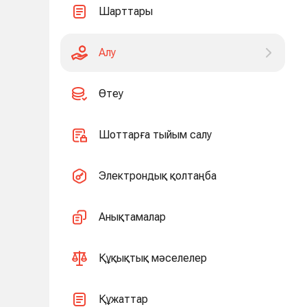
Шарттары
Алу
Өтеу
Шоттарға тыйым салу
Электрондық қолтаңба
Анықтамалар
Құқықтық мәселелер
Құжаттар