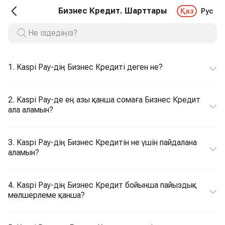
Бизнес Кредит. Шарттары
Қаз
Рус
1. Kaspi Pay-дің Бизнес Кредиті деген не?
2. Kaspi Pay-де ең азы қанша сомаға Бизнес Кредит
ала аламын?
3. Kaspi Pay-дің Бизнес Кредитін не үшін пайдалана
аламын?
4. Kaspi Pay-дің Бизнес Кредит бойынша пайыздық
мөлшерлеме қанша?