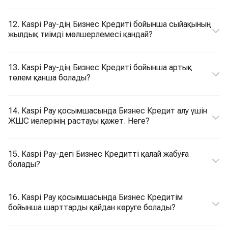
12. Kaspi Pay-дің Бизнес Кредиті бойынша сыйақының
жылдық тиімді мөлшерлемесі қандай?
13. Kaspi Pay-дің Бизнес Кредиті бойынша артық
төлем қанша болады?
14. Kaspi Pay қосымшасында Бизнес Кредит алу үшін
ЖШС иелерінің растауы қажет. Неге?
15. Kaspi Pay-дегі Бизнес Кредитті қалай жабуға
болады?
16. Kaspi Pay қосымшасында Бизнес Кредитім
бойынша шарттарды қайдан көруге болады?