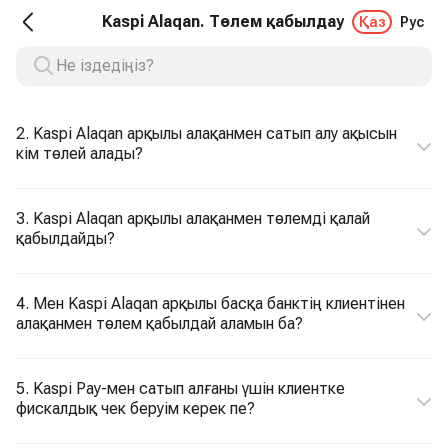
Kaspi Alaqan. Төлем қабылдау
Қаз
Рус
2. Kaspi Alaqan арқылы алақанмен сатып алу ақысын
кім төлей алады?
3. Kaspi Alaqan арқылы алақанмен төлемді қалай
қабылдайды?
4. Мен Kaspi Alaqan арқылы басқа банктің клиентінен
алақанмен төлем қабылдай аламын ба?
5. Kaspi Pay-мен сатып алғаны үшін клиентке
фискалдық чек беруім керек пе?