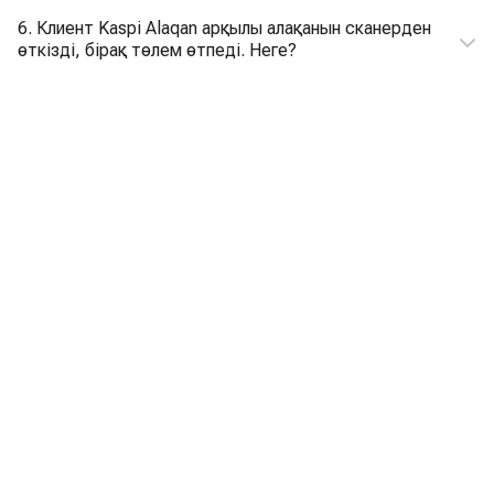
6. Клиент Kaspi Alaqan арқылы алақанын сканерден
өткізді, бірақ төлем өтпеді. Неге?