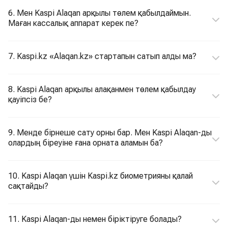
6. Мен Kaspi Alaqan арқылы төлем қабылдаймын.
Маған кассалық аппарат керек пе?
7. Kaspi.kz «Alaqan.kz» стартапын сатып алды ма?
8. Kaspi Alaqan арқылы алақанмен төлем қабылдау
қауіпсіз бе?
9. Менде бірнеше сату орны бар. Мен Kaspi Alaqan-ды
олардың біреуіне ғана орната аламын ба?
10. Kaspi Alaqan үшін Kaspi.kz биометрияны қалай
сақтайды?
11. Kaspi Alaqan-ды немен біріктіруге болады?