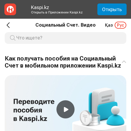
Kaspi.kz
Открыть
Открыть в Приложении Kaspi.kz
Социальный Cчет. Видео
Қаз
Рус
Как получать пособия на Социальный
Счет в мобильном приложении Kaspi.kz