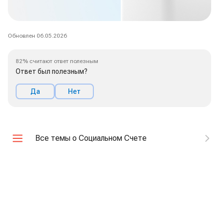
Обновлен 06.05.2026
82% считают ответ полезным
Ответ был полезным?
Да
Нет
Все темы о Социальном Счете