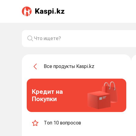
Все продукты Kaspi.kz
Кредит на
Покупки
Топ 10 вопросов