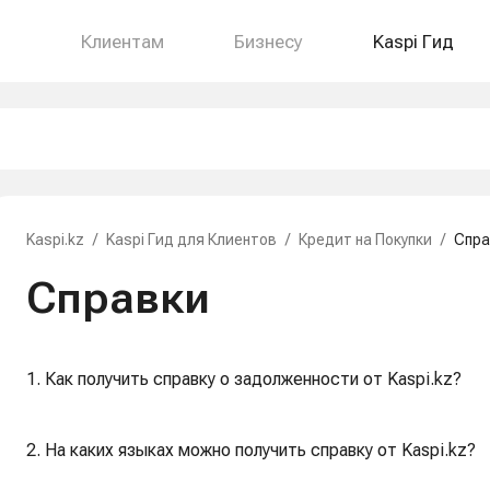
Клиентам
Бизнесу
Kaspi Гид
Kaspi.kz
/
Kaspi Гид для Клиентов
/
Кредит на Покупки
/
Спра
Справки
1. Как получить справку о задолженности от Kaspi.kz?
2. На каких языках можно получить справку от Kaspi.kz?