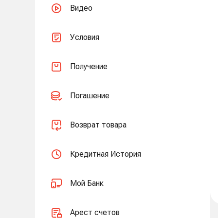
Видео
Условия
Получение
Погашение
Возврат товара
Кредитная История
Мой Банк
Арест счетов