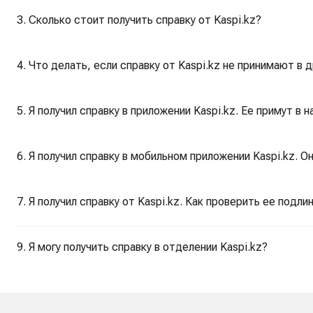
3. Сколько стоит получить справку от Kaspi.kz?
4. Что делать, если справку от Kaspi.kz не принимают в 
5. Я получил справку в приложении Kaspi.kz. Ее примут в 
6. Я получил справку в мобильном приложении Kaspi.kz. О
7. Я получил справку от Kaspi.kz. Как проверить ее подли
9. Я могу получить справку в отделении Kaspi.kz?