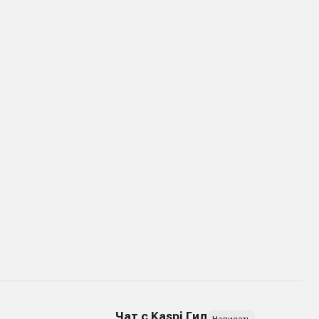
Чат с Kaspi Гид