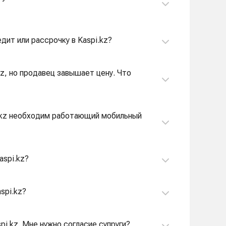
дит или рассрочку в Kaspi.kz?
.kz, но продавец завышает цену. Что
pi.kz необходим работающий мобильный
aspi.kz?
spi.kz?
pi.kz. Мне нужно согласие супруги?