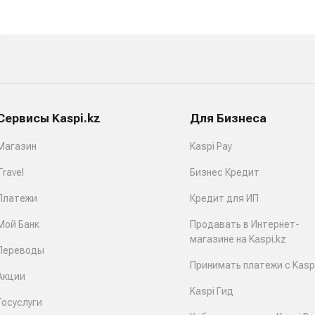
Сервисы Kaspi.kz
Для Бизнеса
Магазин
Kaspi Pay
Travel
Бизнес Кредит
Платежи
Кредит для ИП
Мой Банк
Продавать в Интернет-
магазине на Kaspi.kz
Переводы
Принимать платежи с Kaspi
Акции
Kaspi Гид
Госуслуги