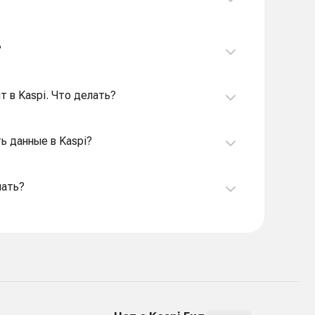
?
т в Kaspi. Что делать?
ь данные в Kaspi?
лать?