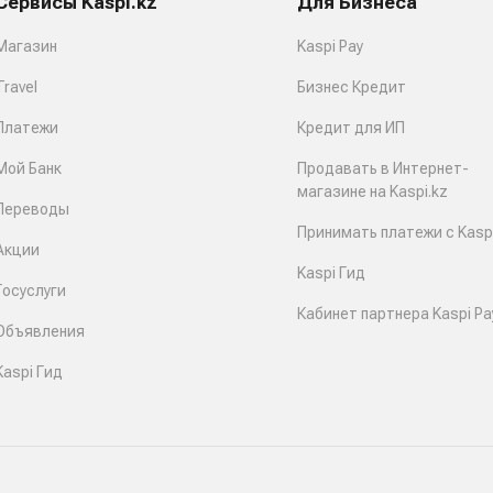
Сервисы Kaspi.kz
Для Бизнеса
Магазин
Kaspi Pay
Travel
Бизнес Кредит
Платежи
Кредит для ИП
Мой Банк
Продавать в Интернет-
магазине на Kaspi.kz
Переводы
Принимать платежи с Kaspi
Акции
Kaspi Гид
Госуслуги
Кабинет партнера Kaspi Pa
Объявления
Kaspi Гид