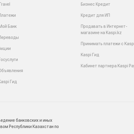
Travel
Бизнес Кредит
Платежи
Кредит для ИП
Мой Банк
Продавать в Интернет-
магазине на Kaspi.kz
Переводы
Принимать платежи с Kaspi
Акции
Kaspi Гид
Госуслуги
Кабинет партнера Kaspi Pa
Объявления
Kaspi Гид
ведение банковских и иных
твом Республики Казахстан по