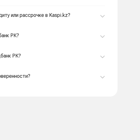
диту или рассрочке в Kaspi.kz?
банк РК?
цбанк РК?
доверенности?