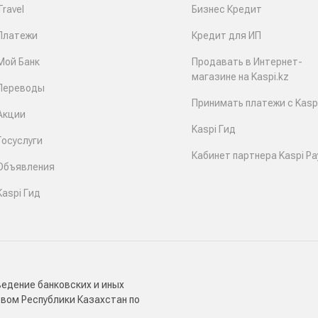
Travel
Бизнес Кредит
Платежи
Кредит для ИП
Мой Банк
Продавать в Интернет-
магазине на Kaspi.kz
Переводы
Принимать платежи с Kaspi
Акции
Kaspi Гид
Госуслуги
Кабинет партнера Kaspi Pa
Объявления
Kaspi Гид
ведение банковских и иных
твом Республики Казахстан по