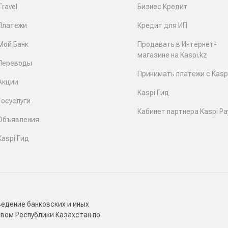
Travel
Бизнес Кредит
Платежи
Кредит для ИП
Мой Банк
Продавать в Интернет-
магазине на Kaspi.kz
Переводы
Принимать платежи с Kaspi
Акции
Kaspi Гид
Госуслуги
Кабинет партнера Kaspi Pa
Объявления
Kaspi Гид
ведение банковских и иных
твом Республики Казахстан по