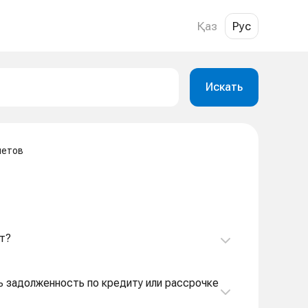
Қаз
Рус
Искать
четов
ст?
ить задолженность по кредиту или рассрочке