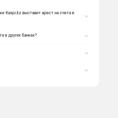
ке Kaspi.kz выставит арест на счета в
та в других банках?