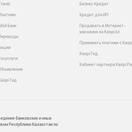
Travel
Бизнес Кредит
Платежи
Кредит для ИП
Мой Банк
Продавать в Интернет-
магазине на Kaspi.kz
Переводы
Принимать платежи с Kaspi
Акции
Kaspi Гид
Госуслуги
Кабинет партнера Kaspi Pa
Объявления
Kaspi Гид
ведение банковских и иных
твом Республики Казахстан по