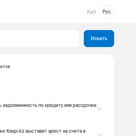
Қаз
Рус
Искать
четов
ить задолженность по кредиту или рассрочке
ке Kaspi.kz выставит арест на счета в