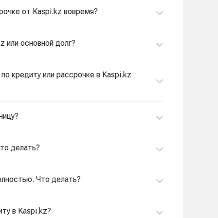
срочке от Kaspi.kz вовремя?
kz или основной долг?
по кредиту или рассрочке в Kaspi.kz
ницу?
Что делать?
полностью. Что делать?
ту в Kaspi.kz?