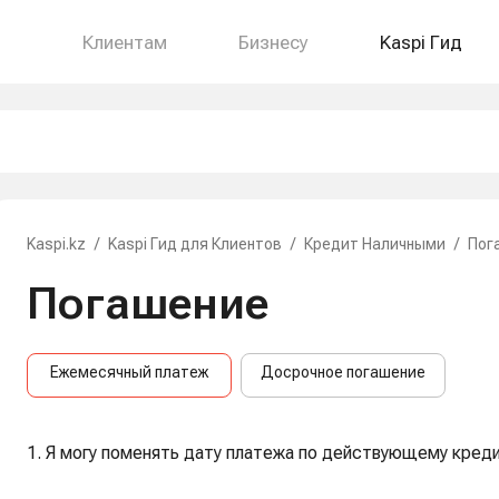
Клиентам
Бизнесу
Kaspi Гид
Kaspi.kz
/
Kaspi Гид для Клиентов
/
Кредит Наличными
/
Пог
Погашение
Ежемесячный платеж
Досрочное погашение
1. Я могу поменять дату платежа по действующему креди