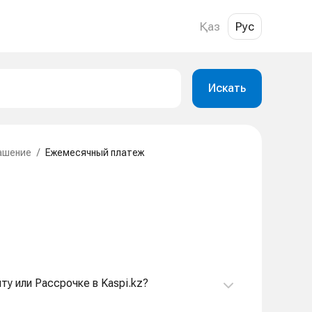
Қаз
Рус
Искать
ашение
/
Ежемесячный платеж
ту или Рассрочке в Kaspi.kz?