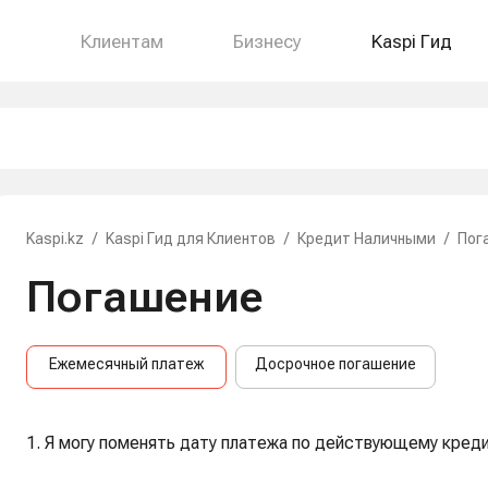
Клиентам
Бизнесу
Kaspi Гид
Kaspi.kz
/
Kaspi Гид для Клиентов
/
Кредит Наличными
/
Пог
Погашение
Ежемесячный платеж
Досрочное погашение
1. Я могу поменять дату платежа по действующему креди