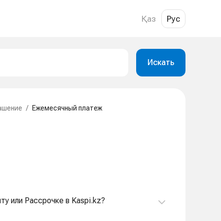
Қаз
Рус
Искать
ашение
/
Ежемесячный платеж
ту или Рассрочке в Kaspi.kz?