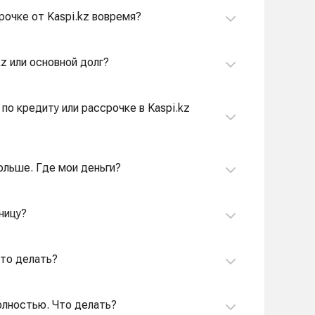
срочке от Kaspi.kz вовремя?
kz или основной долг?
по кредиту или рассрочке в Kaspi.kz
ольше. Где мои деньги?
ницу?
Что делать?
полностью. Что делать?