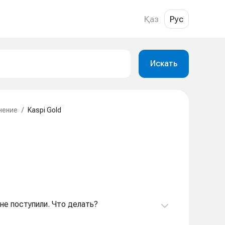
Қаз
Рус
Искать
нение
/
Kaspi Gold
 не поступили. Что делать?