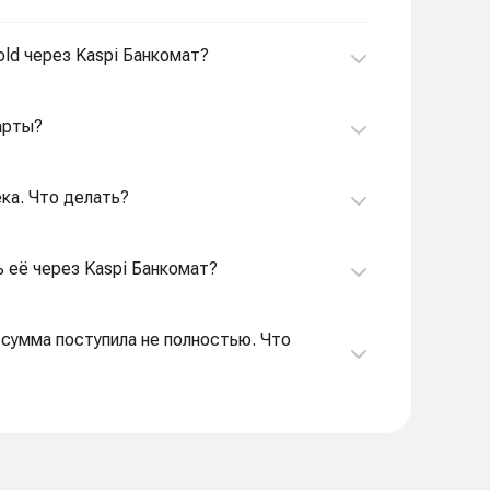
old через Kaspi Банкомат?
карты?
ека. Что делать?
ь её через Kaspi Банкомат?
о сумма поступила не полностью. Что