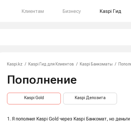
Клиентам
Бизнесу
Kaspi Гид
Kaspi.kz
/
Kaspi Гид для Клиентов
/
Kaspi Банкоматы
/
Попол
Пополнение
Kaspi Gold
Kaspi Депозита
1. Я пополнил Kaspi Gold через Kaspi Банкомат, но деньги