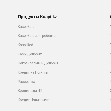
Продукты Kaspi.kz
Kaspi Gold
Kaspi Gold для ребенка
Kaspi Red
Kaspi Депозит
Накопительный Депозит
Кредит на Покупки
Рассрочка
Кредит для ИП
Кредит Наличными