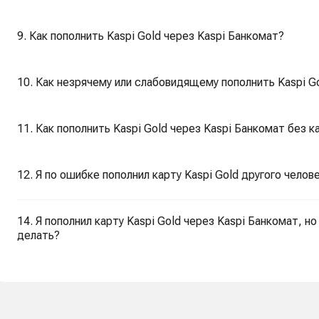
9. Как пополнить Kaspi Gold через Kaspi Банкомат?
10. Как незрячему или слабовидящему пополнить Kaspi G
11. Как пополнить Kaspi Gold через Kaspi Банкомат без 
12. Я по ошибке пополнил карту Kaspi Gold другого челов
14. Я пополнил карту Kaspi Gold через Kaspi Банкомат, н
делать?