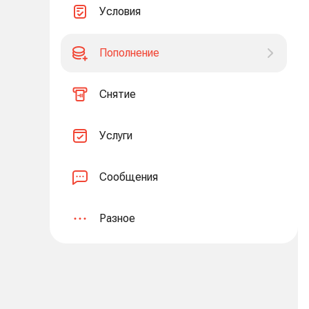
Условия
Пополнение
Снятие
Услуги
Сообщения
Разное