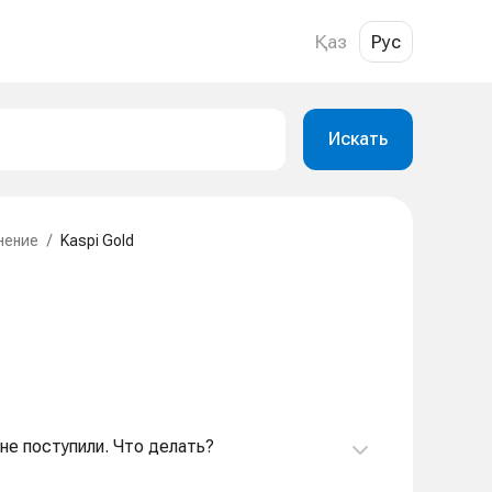
Қаз
Рус
Искать
нение
/
Kaspi Gold
 не поступили. Что делать?