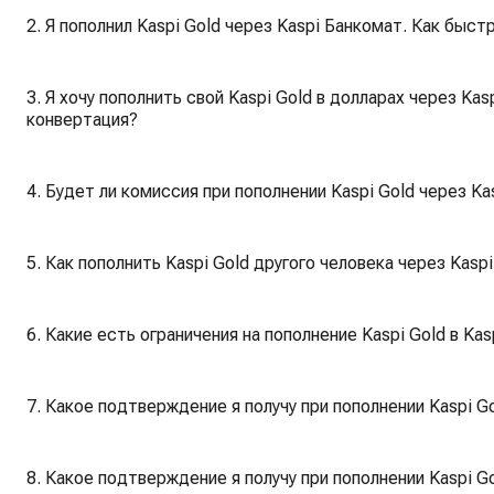
2. Я пополнил Kaspi Gold через Kaspi Банкомат. Как быст
3. Я хочу пополнить свой Kaspi Gold в долларах через Ka
конвертация?
4. Будет ли комиссия при пополнении Kaspi Gold через K
5. Как пополнить Kaspi Gold другого человека через Kasp
6. Какие есть ограничения на пополнение Kaspi Gold в Ka
7. Какое подтверждение я получу при пополнении Kaspi G
8. Какое подтверждение я получу при пополнении Kaspi G