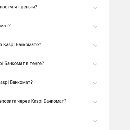
 поступят деньги?
омат?
 в Kaspi Банкомате?
pi Банкомат в теңге?
Kaspi Банкомат?
Депозита через Kaspi Банкомат?