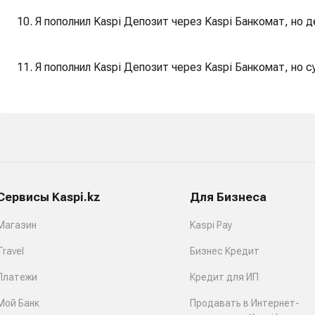
10. Я пополнил Kaspi Депозит через Kaspi Банкомат, но д
11. Я пополнил Kaspi Депозит через Kaspi Банкомат, но 
Сервисы Kaspi.kz
Для Бизнеса
Магазин
Kaspi Pay
Travel
Бизнес Кредит
Платежи
Кредит для ИП
Мой Банк
Продавать в Интернет-