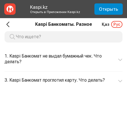
Kaspi.kz
Открыть
Открыть в Приложении Kaspi.kz
Kaspi Банкоматы. Разное
Қаз
Рус
1. Kaspi Банкомат не выдал бумажный чек. Что
делать?
3. Kaspi Банкомат проглотил карту. Что делать?