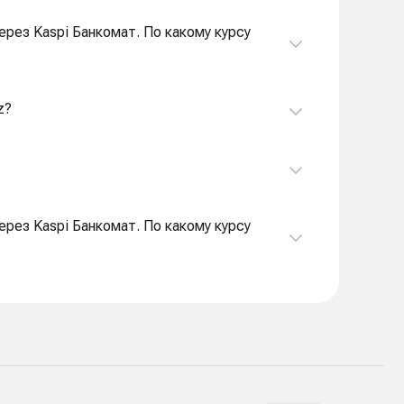
через Kaspi Банкомат. По какому курсу
z?
через Kaspi Банкомат. По какому курсу