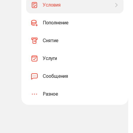
Условия
Пополнение
Снятие
Услуги
Сообщения
Разное