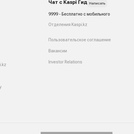
Чат с Kaspi Гид
Написать
9999 - Бесплатно с мобильного
Отделения Kaspi.kz
Пользовательское соглашение
Вакансии
Investor Relations
.kz
y