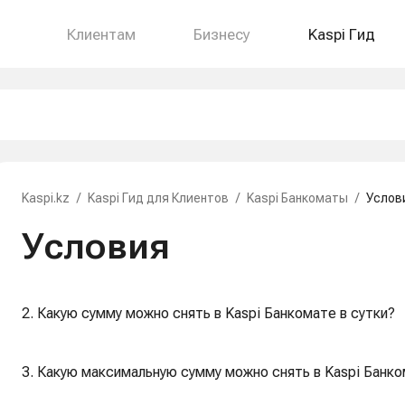
Клиентам
Бизнесу
Kaspi Гид
Kaspi.kz
/
Kaspi Гид для Клиентов
/
Kaspi Банкоматы
/
Услов
Условия
2. Какую сумму можно снять в Kaspi Банкомате в сутки?
3. Какую максимальную сумму можно снять в Kaspi Банко