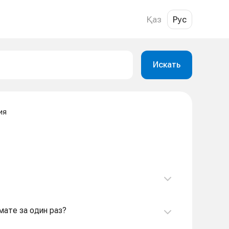
Қаз
Рус
Искать
ия
мате за один раз?