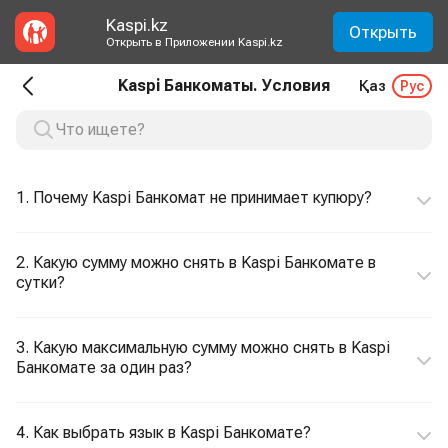
Kaspi.kz
Открыть
Открыть в Приложении Kaspi.kz
Kaspi Банкоматы. Условия
Қаз
Рус
1. Почему Kaspi Банкомат не принимает купюру?
2. Какую сумму можно снять в Kaspi Банкомате в
сутки?
3. Какую максимальную сумму можно снять в Kaspi
Банкомате за один раз?
4. Как выбрать язык в Kaspi Банкомате?