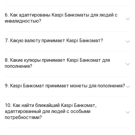
6. Как адаптированы Kaspi Банкоматы для людей с
инвалидностью?
7. Какую валюту принимает Kaspi Банкомат?
8. Какие купюры принимает Kaspi Банкомат для
пополнения?
9. Kaspi Банкомат принимает монеты для пополнения?
10. Как найти ближайший Kaspi Банкомат,
адаптированный для людей с особыми
потребностями?