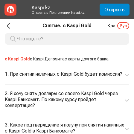
Kaspi.kz
Открыть
Открыть в Приложении Kaspi.kz
Снятие. с Kaspi Gold
Қаз
Рус
с Kaspi Gold
с Kaspi Депозита
с карты другого банка
1. При снятии наличных с Kaspi Gold будет комиссия?
2. Я хочу снять доллары со своего Kaspi Gold через
Kaspi Банкомат. По какому курсу пройдет
конвертация?
3. Какое подтверждение я получу при снятии наличных
с Kaspi Gold в Kaspi Банкомате?