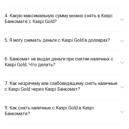
4. Какую максимальную сумму можно снять в Kaspi
Банкомате с Kaspi Gold?
5. Я могу снимать деньги с Kaspi Gold в долларах?
6. Банкомат не выдал деньги при снятии наличных с
Kaspi Gold. Что делать?
7. Как незрячему или слабовидящему снять наличные
с Kaspi Gold через Kaspi Банкомат?
9. Как снять наличные с Kaspi Gold в Kaspi
Банкомате?