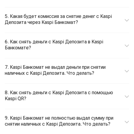
5. Какая будет комиссия за снятие денег с Kaspi
Депозита через Kaspi Банкомат?
6. Как снять деньги с Kaspi Депозита в Kaspi
Банкомате?
7. Kaspi Банкомат не выдал деньги при снятии
наличных с Kaspi Депозита. Что делать?
8. Как снять деньги с Kaspi Депозита с помощью
Kaspi QR?
9. Kaspi Банкомат не полностью выдал сумму при
снятии наличных с Kaspi Депозита. Что делать?