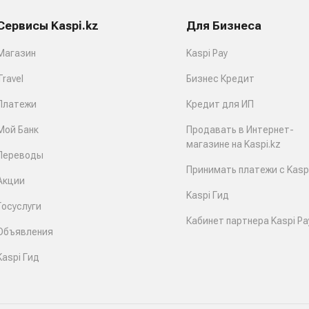
Сервисы Kaspi.kz
Для Бизнеса
Магазин
Kaspi Pay
Travel
Бизнес Кредит
Платежи
Кредит для ИП
Мой Банк
Продавать в Интернет-
магазине на Kaspi.kz
Переводы
Принимать платежи с Kaspi
Акции
Kaspi Гид
Госуслуги
Кабинет партнера Kaspi Pa
Объявления
Kaspi Гид