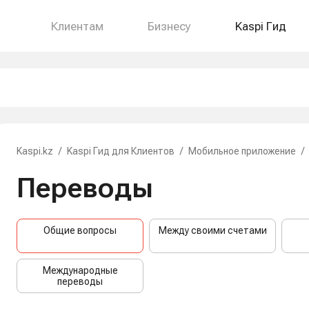
Клиентам
Бизнесу
Kaspi Гид
Kaspi.kz
/
Kaspi Гид для Клиентов
/
Мобильное приложение
/
Переводы
Общие вопросы
Между своими счетами
Международные
переводы