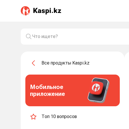
Все продукты Kaspi.kz
Мобильное
приложение
Топ 10 вопросов