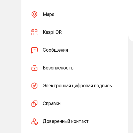
Maps
Kaspi QR
Сообщения
Безопасность
Электронная цифровая подпись
Справки
Доверенный контакт