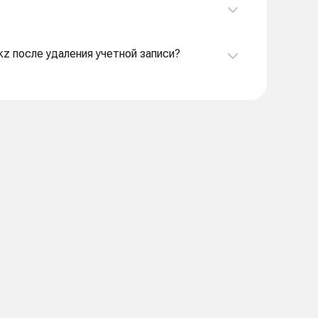
kz после удаления учетной записи?