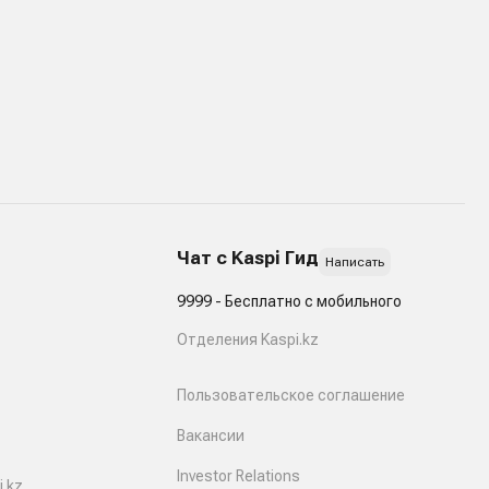
Чат с Kaspi Гид
Написать
9999 - Бесплатно с мобильного
Отделения Kaspi.kz
Пользовательское соглашение
Вакансии
Investor Relations
.kz