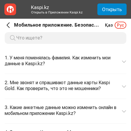
Kaspi.kz
Открыть
Открыть в Приложении Kaspi.kz
Мобильное приложение. Безопасность
Қаз
Рус
1. У меня поменялась фамилия. Как изменить мои
данные в Kaspi.kz?
2. Мне звонят и спрашивают данные карты Kaspi
Gold. Как проверить, что это не мошенники?
3. Какие анкетные данные можно изменить онлайн в
мобильном приложении Kaspi.kz?