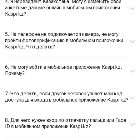
4. Я нерезидент Казахстана. Могу я изменить свои
анкетные данные онлайн в мобильном приложении
Kaspi.kz?
5. На телефоне не подключается камера, не могу
пройти фотоверификацию в мобильном приложении
Kaspi.kz. Что делать?
6. Не могу войти в мобильное приложение Kaspi.kz.
Почему?
7. Что делать, если другой человек узнает мой код
доступа для входа в мобильное приложение Kaspi.kz?
8. Для чего нужен вход по отпечатку пальца или Face
ID в мобильном приложении Kaspi.kz?