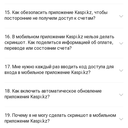
15. Как обезопасить приложение Kaspi.kz, чтобы
посторонние не получили доступ к счетам?
16. В мобильном приложении Kaspi.kz нельзя делать
скриншот. Как поделиться информацией об оплате,
переводе или состоянии счета?
17. Мне нужно каждый раз вводить код доступа для
входа в мобильное приложение Kaspi.kz?
18. Как включить автоматическое обновление
приложения Kaspi.kz?
19. Почему я не могу сделать скриншот в мобильном
приложении Kaspi.kz?