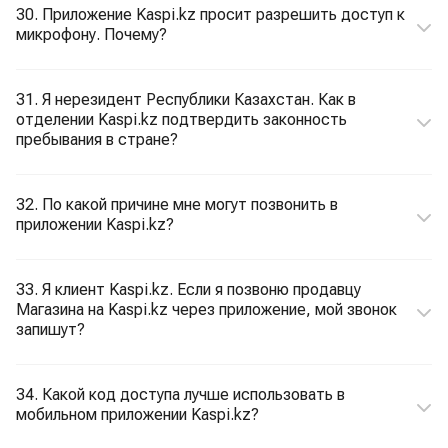
30. Приложение Kaspi.kz просит разрешить доступ к
микрофону. Почему?
31. Я нерезидент Республики Казахстан. Как в
отделении Kaspi.kz подтвердить законность
пребывания в стране?
32. По какой причине мне могут позвонить в
приложении Kaspi.kz?
33. Я клиент Kaspi.kz. Если я позвоню продавцу
Магазина на Kaspi.kz через приложение, мой звонок
запишут?
34. Какой код доступа лучше использовать в
мобильном приложении Kaspi.kz?