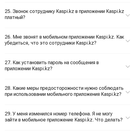
25. Звонок сотруднику Kaspi.kz в приложении Kaspi.kz
платный?
26. Мне звонят в мобильном приложении Kaspi.kz. Как
убедиться, что это сотрудники Kaspi.kz?
27. Как установить пароль на сообщения в
приложении Kaspi.kz?
28. Какие меры предосторожности нужно соблюдать
при использовании мобильного приложения Kaspi.kz?
29. У меня изменился номер телефона. Я не могу
зайти в мобильное приложение Kaspi.kz. Что делать?