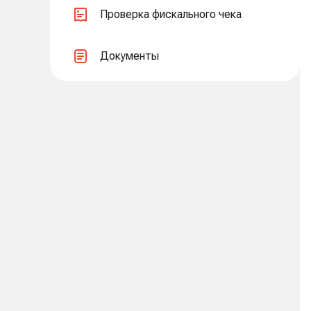
Проверка фискального чека
Документы