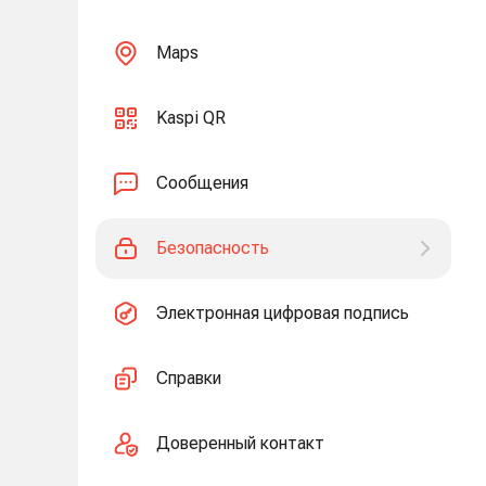
Maps
Kaspi QR
Сообщения
Безопасность
Электронная цифровая подпись
Справки
Доверенный контакт