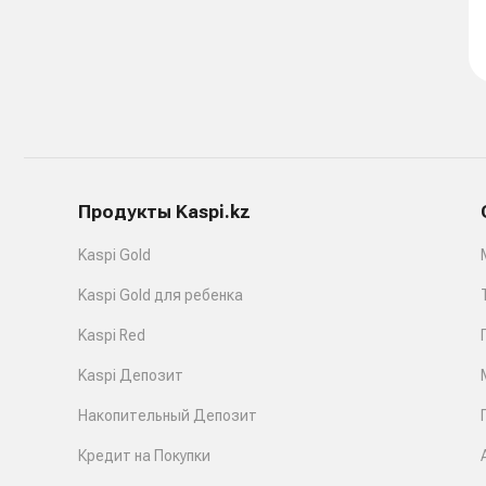
Продукты Kaspi.kz
Kaspi Gold
Kaspi Gold для ребенка
Kaspi Red
Kaspi Депозит
Накопительный Депозит
Кредит на Покупки