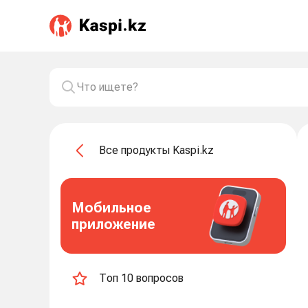
Все продукты Kaspi.kz
Мобильное
приложение
Топ 10 вопросов