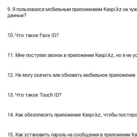
9. Я пользовался мобильным приложением Kaspi.kz на чуж
данные?
10. Что такое Face ID?
11. Мне поступил звонок в приложении Kaspi.kz, но я не 
12. Не могу скачать или обновить мобильное приложение 
13. Что такое Touch ID?
14. Как обезопасить приложение Kaspi.kz, чтобы посторо
15. Как установить пароль на сообщения в приложении Ka