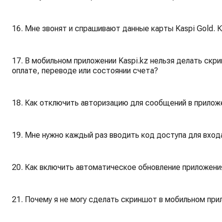
16. Мне звонят и спрашивают данные карты Kaspi Gold. 
17. В мобильном приложении Kaspi.kz нельзя делать скр
оплате, переводе или состоянии счета?
18. Как отключить авторизацию для сообщений в приложе
19. Мне нужно каждый раз вводить код доступа для вход
20. Как включить автоматическое обновление приложения
21. Почему я не могу сделать скриншот в мобильном при