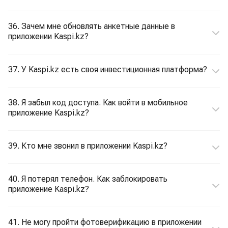
36. Зачем мне обновлять анкетные данные в
приложении Kaspi.kz?
37. У Kaspi.kz есть своя инвестиционная платформа?
38. Я забыл код доступа. Как войти в мобильное
приложение Kaspi.kz?
39. Кто мне звонил в приложении Kaspi.kz?
40. Я потерял телефон. Как заблокировать
приложение Kaspi.kz?
41. Не могу пройти фотоверификацию в приложении