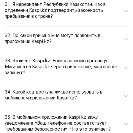
31. Я нерезидент Республики Казахстан. Как в
отделении Kaspi.kz подтвердить законность
пребывания в стране?
32. По какой причине мне могут позвонить в
приложении Kaspi.kz?
33. Я клиент Kaspi.kz. Если я позвоню продавцу
Магазина на Kaspi.kz через приложение, мой звонок
запишут?
34. Какой код доступа лучше использовать в
мобильном приложении Kaspi.kz?
35. В мобильном приложении Kaspi.kz вижу
уведомление «Ваш телефон не соответствует
требованиям безопасности». Что это означает?