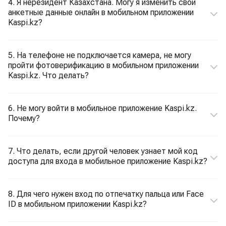
4. Я нерезидент Казахстана. Могу я изменить свои
анкетные данные онлайн в мобильном приложении
Kaspi.kz?
5. На телефоне не подключается камера, не могу
пройти фотоверификацию в мобильном приложении
Kaspi.kz. Что делать?
6. Не могу войти в мобильное приложение Kaspi.kz.
Почему?
7. Что делать, если другой человек узнает мой код
доступа для входа в мобильное приложение Kaspi.kz?
8. Для чего нужен вход по отпечатку пальца или Face
ID в мобильном приложении Kaspi.kz?