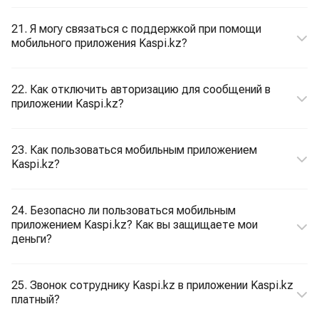
21. Я могу связаться с поддержкой при помощи
мобильного приложения Kaspi.kz?
22. Как отключить авторизацию для сообщений в
приложении Kaspi.kz?
23. Как пользоваться мобильным приложением
Kaspi.kz?
24. Безопасно ли пользоваться мобильным
приложением Kaspi.kz? Как вы защищаете мои
деньги?
25. Звонок сотруднику Kaspi.kz в приложении Kaspi.kz
платный?