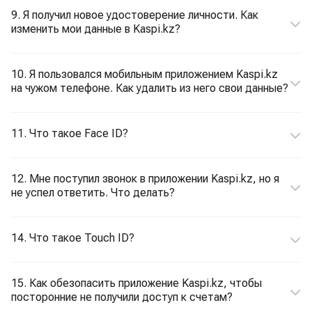
9. Я получил новое удостоверение личности. Как
изменить мои данные в Kaspi.kz?
10. Я пользовался мобильным приложением Kaspi.kz
на чужом телефоне. Как удалить из него свои данные?
11. Что такое Face ID?
12. Мне поступил звонок в приложении Kaspi.kz, но я
не успел ответить. Что делать?
14. Что такое Touch ID?
15. Как обезопасить приложение Kaspi.kz, чтобы
посторонние не получили доступ к счетам?