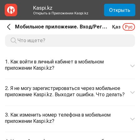
Kaspi.kz
Открыть
Открыть в Приложении Kaspi.kz
Мобильное приложение. Вход/Регистрация
Қаз
Рус
1. Как войти в личный кабинет в мобильном
приложении Kaspi.kz?
2. Я не могу зарегистрироваться через мобильное
приложение Kaspi.kz. Выходит ошибка. Что делать?
3. Как изменить номер телефона в мобильном
приложении Kaspi.kz?