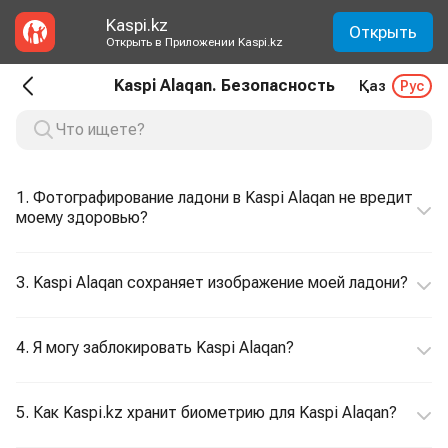
Kaspi.kz
Открыть
Открыть в Приложении Kaspi.kz
Kaspi Alaqan. Безопасность
Қаз
Рус
1. Фотографирование ладони в Kaspi Alaqan не вредит
моему здоровью?
3. Kaspi Alaqan сохраняет изображение моей ладони?
4. Я могу заблокировать Kaspi Alaqan?
5. Как Kaspi.kz хранит биометрию для Kaspi Alaqan?