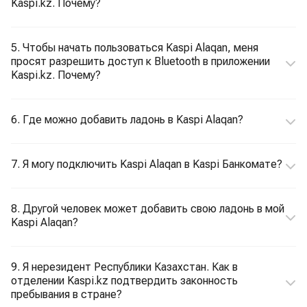
Kaspi.kz. Почему?
5. Чтобы начать пользоваться Kaspi Alaqan, меня
просят разрешить доступ к Bluetooth в приложении
Kaspi.kz. Почему?
6. Где можно добавить ладонь в Kaspi Alaqan?
7. Я могу подключить Kaspi Alaqan в Kaspi Банкомате?
8. Другой человек может добавить свою ладонь в мой
Kaspi Alaqan?
9. Я нерезидент Республики Казахстан. Как в
отделении Kaspi.kz подтвердить законность
пребывания в стране?