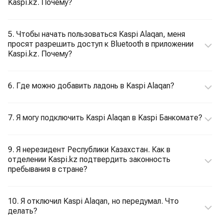
Kaspi.kz. Почему?
5. Чтобы начать пользоваться Kaspi Alaqan, меня
просят разрешить доступ к Bluetooth в приложении
Kaspi.kz. Почему?
6. Где можно добавить ладонь в Kaspi Alaqan?
7. Я могу подключить Kaspi Alaqan в Kaspi Банкомате?
9. Я нерезидент Республики Казахстан. Как в
отделении Kaspi.kz подтвердить законность
пребывания в стране?
10. Я отключил Kaspi Alaqan, но передумал. Что
делать?