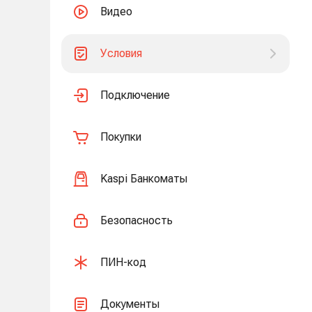
Видео
Условия
Подключение
Покупки
Kaspi Банкоматы
Безопасность
ПИН-код
Документы