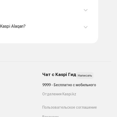
Kaspi Alaqan?
Чат с Kaspi Гид
Написать
9999 - Бесплатно с мобильного
Отделения Kaspi.kz
Пользовательское соглашение