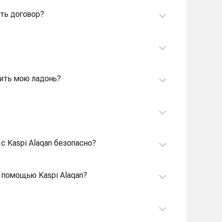
ать договор?
нить мою ладонь?
 с Kaspi Alaqan безопасно?
с помощью Kaspi Alaqan?