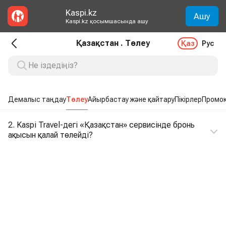
Kaspi.kz
Ашу
Kaspi.kz қосымшасында ашу
Қазақстан . Төлеу
Қаз
Рус
Демалыс таңдаy
Төлеу
Айырбастау және қайтару
Пікірлер
Промо
2. Kaspi Travel-дегі «Қазақстан» сервисінде бронь
ақысын қалай төлейді?