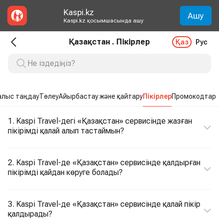
Kaspi.kz
Ашу
Kaspi.kz қосымшасында ашу
Қазақстан . Пікірлер
Қаз
Рус
лыс таңдаy
Төлеу
Айырбастау және қайтару
Пікірлер
Промокодтар
1. Kaspi Travel-дегі «Қазақстан» сервисінде жазған
пікірімді қалай алып тастаймын?
2. Kaspi Travel-де «Қазақстан» сервисінде қалдырған
пікірімді қайдан көруге болады?
3. Kaspi Travel-де «Қазақстан» сервисінде қалай пікір
қалдырады?