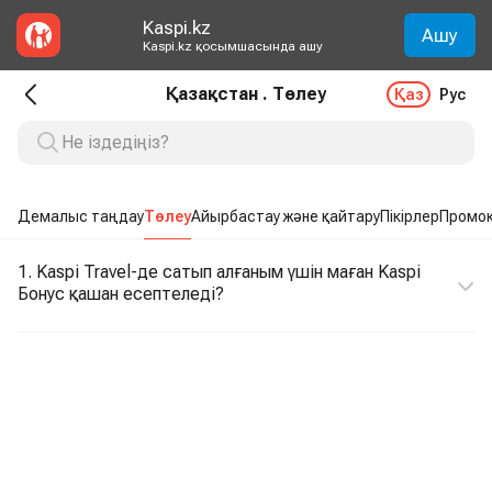
Kaspi.kz
Ашу
Kaspi.kz қосымшасында ашу
Қазақстан . Төлеу
Қаз
Рус
Демалыс таңдаy
Төлеу
Айырбастау және қайтару
Пікірлер
Промо
1. Kaspi Travel-де сатып алғаным үшін маған Kaspi
Бонус қашан есептеледі?