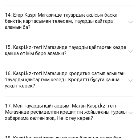
14. Егер Kaspi Магазинде тауардың ақысын басқа
банктің картасымен төлесем, тауарды қайтара
аламын ба?
15. Kaspi.kz-тегі Магазинде тауарды қайтарған кезде
қанша өтінім бере аламын?
16. Kaspi.kz-тегі Магазинде кредитке сатып алынған
тауарды қайтарғым келеді. Кредитті бұзуға қанша
уақыт керек?
17. Мен тауарды қайтардым. Маған Kaspi.kz-тегі
Магазинде ресімделген кредиттің жойылғаны туралы
хабарлама келген жоқ. Не істеу керек?