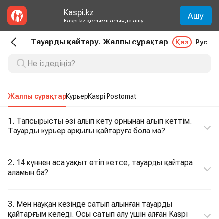
Kaspi.kz
Ашу
Kaspi.kz қосымшасында ашу
Тауарды қайтару. Жалпы сұрақтар
Қаз
Рус
Жалпы сұрақтар
Курьер
Kaspi Postomat
1. Тапсырысты өзі алып кету орнынан алып кеттім.
Тауарды курьер арқылы қайтаруға бола ма?
2. 14 күннен аса уақыт өтіп кетсе, тауарды қайтара
аламын ба?
3. Мен науқан кезінде сатып алынған тауарды
қайтарғым келеді. Осы сатып алу үшін алған Kaspi