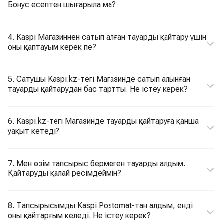
Бонус есептен шығарыла ма?
4. Kaspi Магазиннен сатып алған тауарды қайтару үшін
оны қаптауым керек пе?
5. Сатушы Kaspi.kz-тегі Магазинде сатып алынған
тауарды қайтарудан бас тартты. Не істеу керек?
6. Kaspi.kz-тегі Магазинде тауарды қайтаруға қанша
уақыт кетеді?
7. Мен өзім тапсырыс бермеген тауарды алдым.
Қайтаруды қалай ресімдеймін?
8. Тапсырысымды Kaspi Postomat-тан алдым, енді
оны қайтарғым келеді. Не істеу керек?