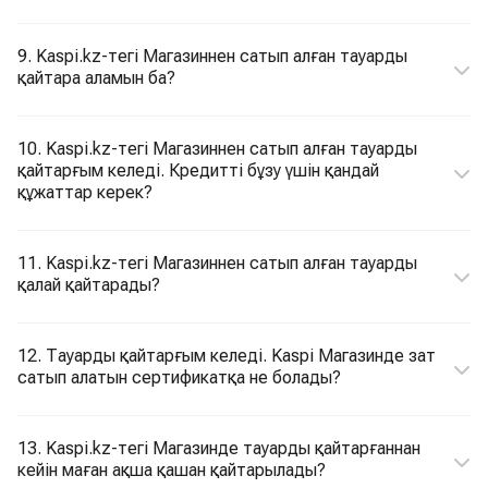
9. Kaspi.kz-тегі Магазиннен сатып алған тауарды
қайтара аламын ба?
10. Kaspi.kz-тегі Магазиннен сатып алған тауарды
қайтарғым келеді. Кредитті бұзу үшін қандай
құжаттар керек?
11. Kaspi.kz-тегі Магазиннен сатып алған тауарды
қалай қайтарады?
12. Тауарды қайтарғым келеді. Kaspi Магазинде зат
сатып алатын сертификатқа не болады?
13. Kaspi.kz-тегі Магазинде тауарды қайтарғаннан
кейін маған ақша қашан қайтарылады?