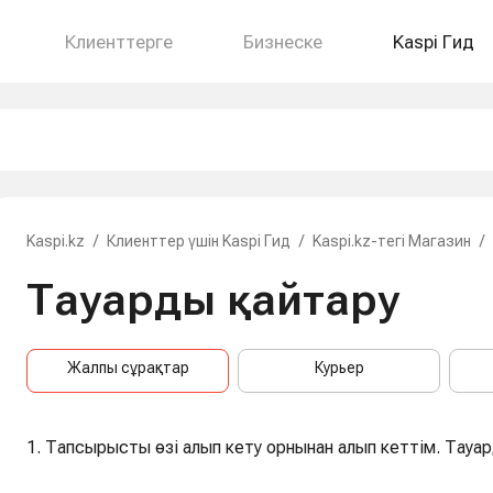
Клиенттерге
Бизнеске
Kaspi Гид
Kaspi.kz
/
Клиенттер үшін Kaspi Гид
/
Kaspi.kz-тегі Магазин
/
Тауарды қайтару
Жалпы сұрақтар
Курьер
1. Тапсырысты өзі алып кету орнынан алып кеттім. Тауа