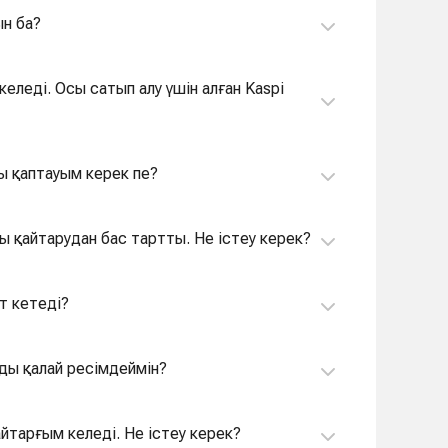
ын ба?
еледі. Осы сатып алу үшін алған Kaspi
ны қаптауым керек пе?
ы қайтарудан бас тартты. Не істеу керек?
т кетеді?
ды қалай ресімдеймін?
йтарғым келеді. Не істеу керек?