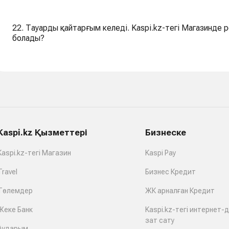
22. Тауарды қайтарғым келеді. Kaspi.kz-тегі Магазинде 
болады?
Kaspi.kz Қызметтері
Бизнеске
Kaspi.kz-тегі Магазин
Kaspi Pay
Travel
Бизнес Кредит
Төлемдер
ЖК арналған Кредит
Жеке Банк
Kaspi.kz-тегі интернет-
зат сату
Аударым