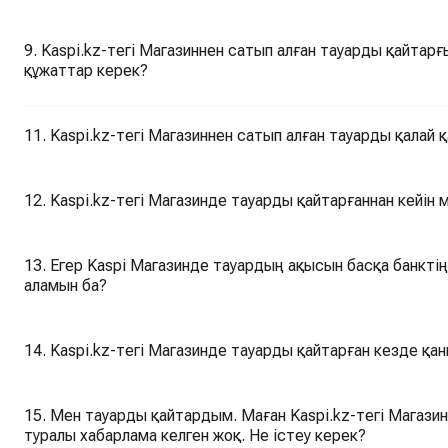
9. Kaspi.kz-тегі Магазиннен сатып алған тауарды қайтарғ
құжаттар керек?
11. Kaspi.kz-тегі Магазиннен сатып алған тауарды қалай
12. Kaspi.kz-тегі Магазинде тауарды қайтарғаннан кейін
13. Егер Kaspi Магазинде тауардың ақысын басқа банкті
аламын ба?
14. Kaspi.kz-тегі Магазинде тауарды қайтарған кезде қа
15. Мен тауарды қайтардым. Маған Kaspi.kz-тегі Магази
туралы хабарлама келген жоқ. Не істеу керек?