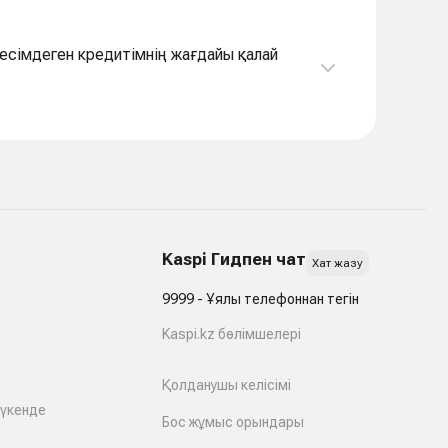
ресімдеген кредитімнің жағдайы қалай
Kaspi Гидпен чат
Хат жазу
9999 - Ұялы телефоннан тегін
Kaspi.kz бөлімшелері
Қолданушы келісімі
дүкенде
Бос жұмыс орындары