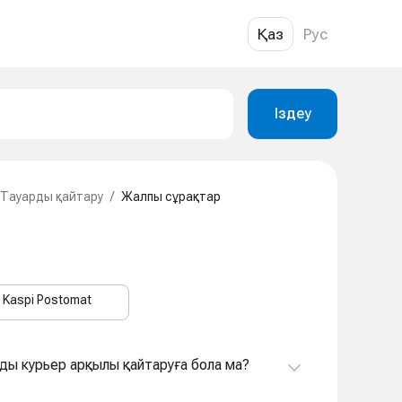
Қаз
Рус
Іздеу
Тауарды қайтару
/
Жалпы сұрақтар
Kaspi Postomat
рды курьер арқылы қайтаруға бола ма?