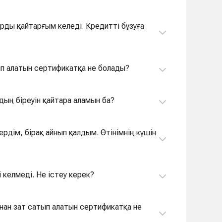
арды қайтарғым келеді. Кредитті бұзуға
ып алатын сертификатқа не болады?
дың біреуін қайтара аламын ба?
ердім, бірақ айнып қалдым. Өтінімнің күшін
 келмеді. Не істеу керек?
нан зат сатып алатын сертификатқа не