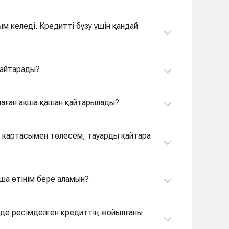
ым келеді. Кредитті бұзу үшін қандай
 қайтарады?
 маған ақша қашан қайтарылады?
ң картасымен төлесем, тауарды қайтара
нша өтінім бере аламын?
нде ресімделген кредиттің жойылғаны