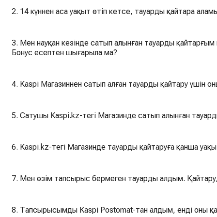
2. 14 күннен аса уақыт өтіп кетсе, тауарды қайтара алам
3. Мен науқан кезінде сатып алынған тауарды қайтарғым к
Бонус есептен шығарыла ма?
4. Kaspi Магазиннен сатып алған тауарды қайтару үшін о
5. Сатушы Kaspi.kz-тегі Магазинде сатып алынған тауард
6. Kaspi.kz-тегі Магазинде тауарды қайтаруға қанша уақы
7. Мен өзім тапсырыс бермеген тауарды алдым. Қайтару
8. Тапсырысымды Kaspi Postomat-тан алдым, енді оны қа