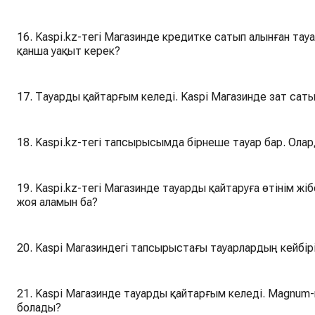
16. Kaspi.kz-тегі Магазинде кредитке сатып алынған тау
қанша уақыт керек?
17. Тауарды қайтарғым келеді. Kaspi Магазинде зат сат
18. Kaspi.kz-тегі тапсырысымда бірнеше тауар бар. Олар
19. Kaspi.kz-тегі Магазинде тауарды қайтаруға өтінім жіб
жоя аламын ба?
20. Kaspi Магазиндегі тапсырыстағы тауарлардың кейбірі
21. Kaspi Магазинде тауарды қайтарғым келеді. Magnum-
болады?