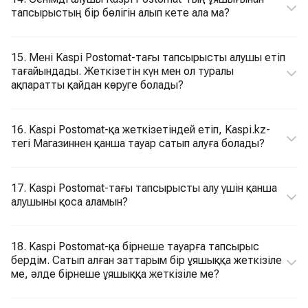
тапсырыстың бір бөлігін алып кете ала ма?
15. Мені Kaspi Postomat-тағы тапсырысты алушы етіп
тағайындады. Жеткізетін күн мен ол туралы
ақпаратты қайдан көруге болады?
16. Kaspi Postomat-қа жеткізетіндей етіп, Kaspi.kz-
тегі Магазиннен қанша тауар сатып алуға болады?
17. Kaspi Postomat-тағы тапсырысты алу үшін қанша
алушыны қоса аламын?
18. Kaspi Postomat-қа бірнеше тауарға тапсырыс
бердім. Сатып алған заттарым бір ұяшыққа жеткізіле
ме, әлде бірнеше ұяшыққа жеткізіле ме?