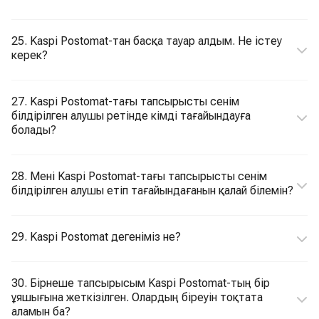
25. Kaspi Postomat-тан басқа тауар алдым. Не істеу
керек?
27. Kaspi Postomat-тағы тапсырысты сенім
білдірілген алушы ретінде кімді тағайындауға
болады?
28. Мені Kaspi Postomat-тағы тапсырысты сенім
білдірілген алушы етіп тағайындағанын қалай білемін?
29. Kaspi Postomat дегеніміз не?
30. Бірнеше тапсырысым Kaspi Postomat-тың бір
ұяшығына жеткізілген. Олардың біреуін тоқтата
аламын ба?