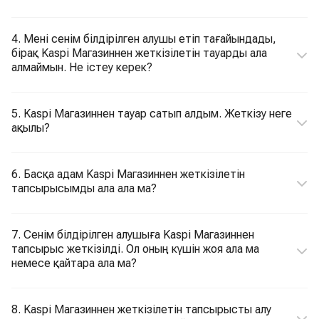
4. Мені сенім білдірілген алушы етіп тағайындады,
бірақ Kaspi Магазиннен жеткізілетін тауарды ала
алмаймын. Не істеу керек?
5. Kaspi Магазиннен тауар сатып алдым. Жеткізу неге
ақылы?
6. Басқа адам Kaspi Магазиннен жеткізілетін
тапсырысымды ала ала ма?
7. Сенім білдірілген алушыға Kaspi Магазиннен
тапсырыс жеткізілді. Ол оның күшін жоя ала ма
немесе қайтара ала ма?
8. Kaspi Магазиннен жеткізілетін тапсырысты алу