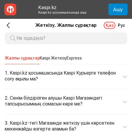
Kaspi.kz
Ашу
Kaspi.kz қосымшасында ашу
Жеткізу. Жалпы сұрақтар
Қаз
Рус
Жалпы сұрақтар
Kaspi Жеткізу
Express
1. Kaspi.kz қосымшасында Kaspi Курьерге телефон
соғу ақылы ма?
2. Сенім білдірілген алушы Kaspi Магазиндегі
тапсырысымның сомасын көре ме?
3. Kaspi.kz-тегі Магазинде жеткізу үшін көрсеткен
мекенжайды өзгерте аламын ба?