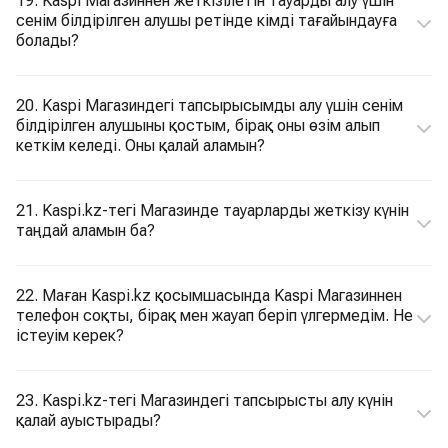
19. Kaspi Магазиннен жеткізілетін тауарды алу үшін
сенім білдірілген алушы ретінде кімді тағайындауға
болады?
20. Kaspi Магазиндегі тапсырысымды алу үшін сенім
білдірілген алушыны қостым, бірақ оны өзім алып
кеткім келеді. Оны қалай аламын?
21. Kaspi.kz-тегі Магазинде тауарларды жеткізу күнін
таңдай аламын ба?
22. Маған Kaspi.kz қосымшасында Kaspi Магазиннен
телефон соқты, бірақ мен жауап беріп үлгермедім. Не
істеуім керек?
23. Kaspi.kz-тегі Магазиндегі тапсырысты алу күнін
қалай ауыстырады?