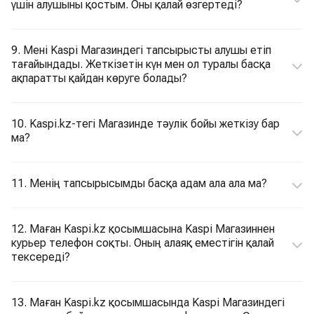
үшін алушыны қостым. Оны қалай өзгертеді?
9. Мені Kaspi Магазиндегі тапсырысты алушы етіп
тағайындады. Жеткізетін күн мен ол туралы басқа
ақпаратты қайдан көруге болады?
10. Kaspi.kz-тегі Магазинде тәулік бойы жеткізу бар
ма?
11. Менің тапсырысымды басқа адам ала ала ма?
12. Маған Kaspi.kz қосымшасына Kaspi Магазиннен
курьер телефон соқты. Оның алаяқ еместігін қалай
тексереді?
13. Маған Kaspi.kz қосымшасында Kaspi Магазиндегі